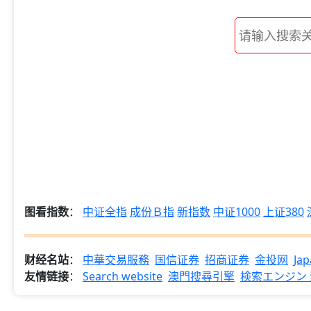
图看指数
：
中证全指
成份Ｂ指
新指数
中证1000
上证380
财经名站
：
中華交易服務
国信证券
招商证券
金投网
Ja
友情链接
：
Search website
澳門搜尋引擎
検索エンジン